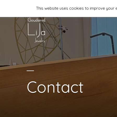
This website uses cookies to improve your ex
06-44958481 | info@lija-jewelry.nl
Contact