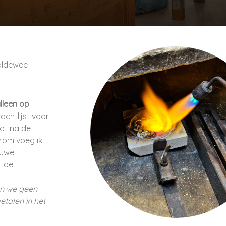
oldewee
lleen op
wachtlijst voor
ot na de
rom voeg ik
euwe
toe.
en we geen
talen in het