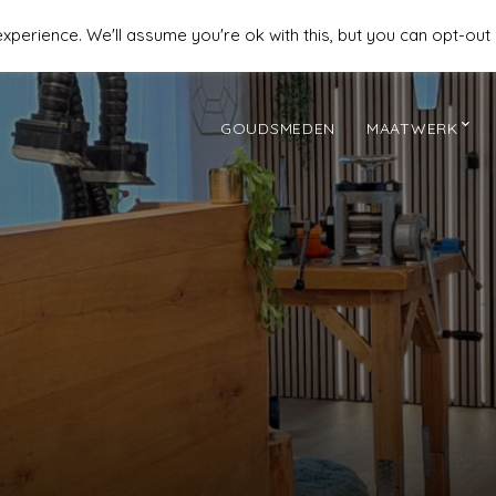
perience. We'll assume you're ok with this, but you can opt-out 
GOUDSMEDEN
MAATWERK