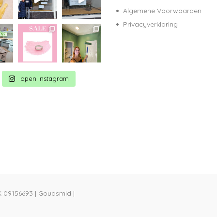
Algemene Voorwaarden
Privacyverklaring
open Instagram
K 09156693 | Goudsmid |