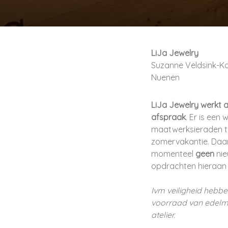
LiJa Jewelry
Suzanne Veldsink-K
Nuenen
LiJa Jewelry werkt a
afspraak
. Er is een 
maatwerksieraden t
zomervakantie. Daa
momenteel
geen
ni
opdrachten hieraan 
Ivm veiligheid hebb
voorraad van edelme
atelier.