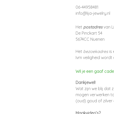
06-44958481
info@lija-jewelry.nl
Het
postadres
van L
De Pinckart 54
5674CC Nuenen
Het
bezoekadres
is 
Ivm veiligheid wordt
Wil je een gaaf cad
Dankjewel!
Wat zijn we blij dat
mogen verwerken tot
(oud) goud of zilver
Maakvideo’s?