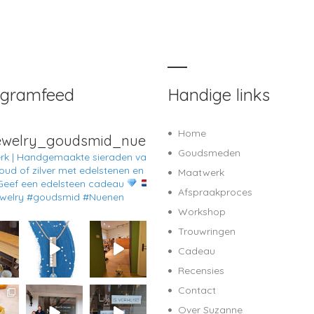
agramfeed
Handige links
Home
jewelry_goudsmid_nuenen
Goudsmeden
k | Handgemaakte sieraden van
oud of zilver met edelstenen en
Maatwerk
eef een edelsteen cadeau
Afspraakproces
ewelry #goudsmid #Nuenen
Workshop
Trouwringen
Cadeau
Recensies
Contact
Over Suzanne