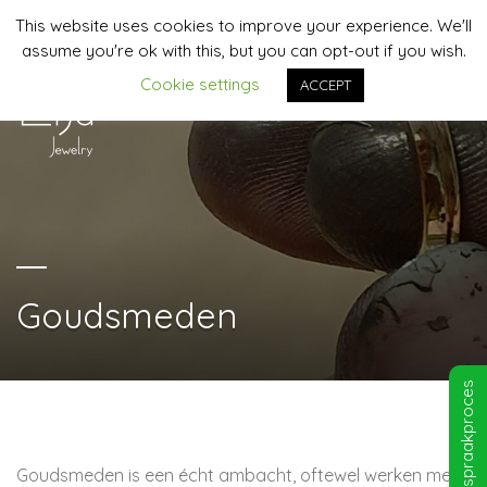
This website uses cookies to improve your experience. We'll
06-44958481 | info@lija-jewelry.nl
assume you're ok with this, but you can opt-out if you wish.
Cookie settings
ACCEPT
MENU
Goudsmeden
Afspraakproces
Goudsmeden is een écht ambacht, oftewel werken met