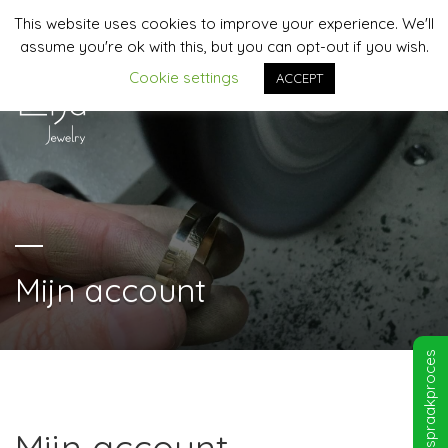
This website uses cookies to improve your experience. We'll
06-44958481 | info@lija-jewelry.nl
assume you're ok with this, but you can opt-out if you wish.
Cookie settings
ACCEPT
MENU
Mijn account
Afspraakproces
Mijn account