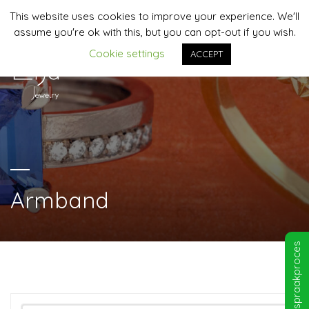
This website uses cookies to improve your experience. We'll
06-44958481 | info@lija-jewelry.nl
assume you're ok with this, but you can opt-out if you wish.
Cookie settings
ACCEPT
MENU
Armband
Afspraakproces