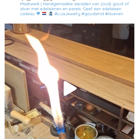
Maatwerk | Handgemaakte sieraden van (oud) goud of
zilver met edelstenen en parels.
Geef een edelsteen
cadeau
#LiJaJewelry #goudsmid #Nuenen