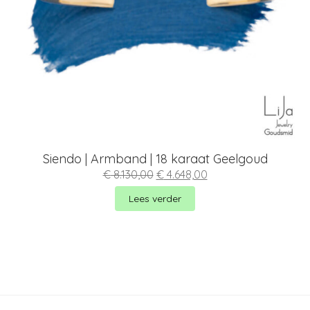
Siendo | Armband | 18 karaat Geelgoud
Oorspronkelijke
Huidige
€
8.130,00
€
4.648,00
prijs
prijs
was:
is:
Lees verder
€ 8.130,00.
€ 4.648,00.