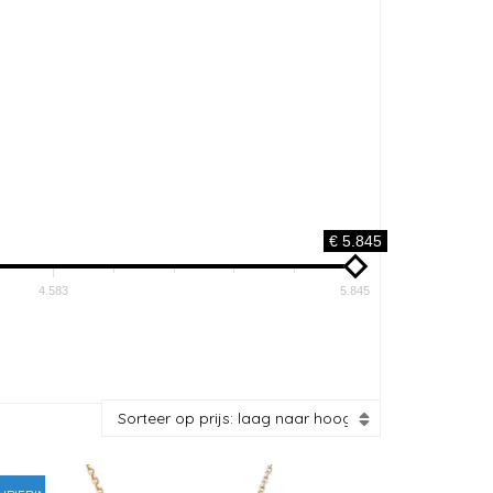
€ 5.845
4.583
5.845