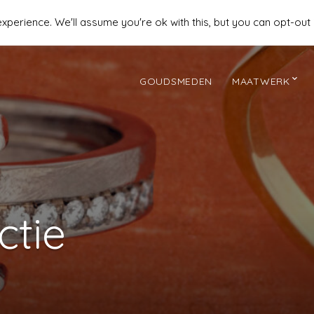
perience. We'll assume you're ok with this, but you can opt-out 
GOUDSMEDEN
MAATWERK
ctie