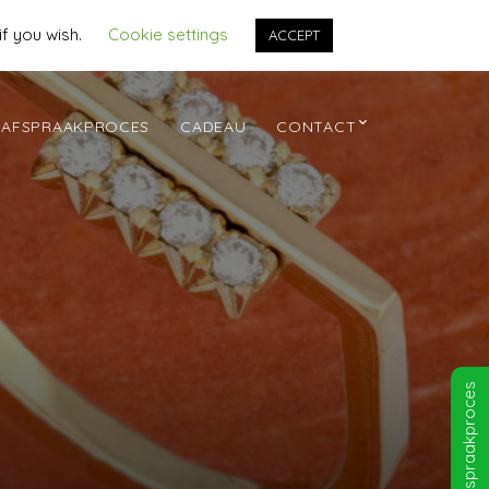
if you wish.
Cookie settings
ACCEPT
AFSPRAAKPROCES
CADEAU
CONTACT
Afspraakproces