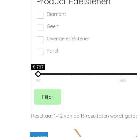
Product Edelstenen
Diamant
Geen
Overige edelstenen
Parel
€ 797
797
2.059
Filter
Resultaat 1–12 van de 13 resultaten wordt get