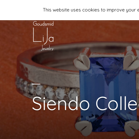
This website uses cookies to improve your ex
06-44958481 | info@lija-jewelry.nl
Siendo Colle