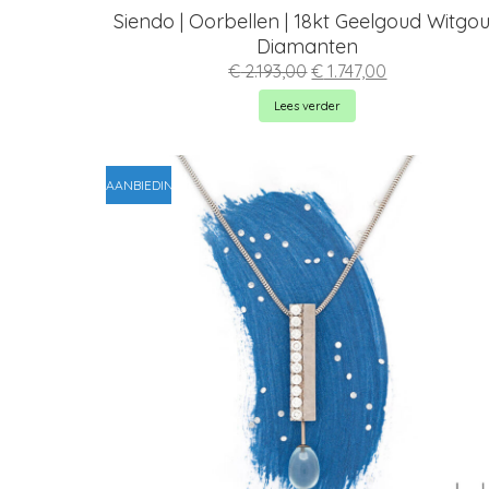
Siendo | Oorbellen | 18kt Geelgoud Witgo
Diamanten
Oorspronkelijke
Huidige
€
2.193,00
€
1.747,00
prijs
prijs
was:
is:
Lees verder
€ 2.193,00.
€ 1.747,00.
AANBIEDING!