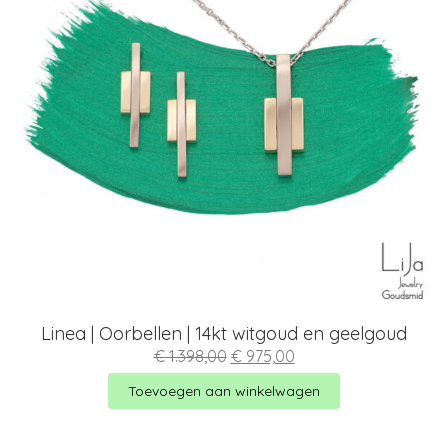
Linea | Oorbellen | 14kt witgoud en geelgoud
Oorspronkelijke
Huidige
€
1.398,00
€
975,00
prijs
prijs
was:
is:
Toevoegen aan winkelwagen
€ 1.398,00.
€ 975,00.