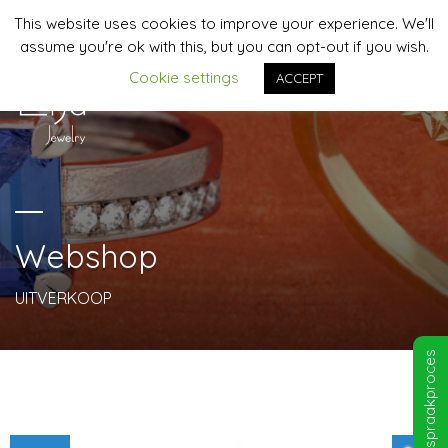
This website uses cookies to improve your experience. We'll
06-44958481 | info@lija-jewelry.nl
assume you're ok with this, but you can opt-out if you wish.
Cookie settings
ACCEPT
MENU
Webshop
UITVERKOOP
Afspraakproces