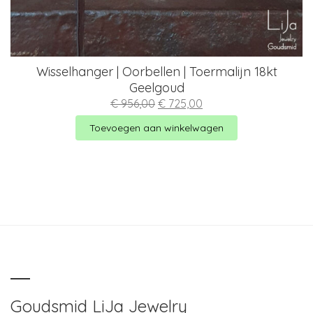
Wisselhanger | Oorbellen | Toermalijn 18kt
Geelgoud
Oorspronkelijke
Huidige
€
956,00
€
725,00
prijs
prijs
was:
is:
Toevoegen aan winkelwagen
€ 956,00.
€ 725,00.
Goudsmid LiJa Jewelry