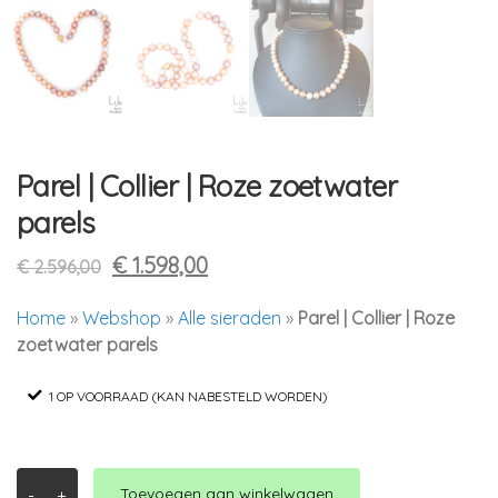
Parel | Collier | Roze zoetwater
parels
Oorspronkelijke
Huidige
€
1.598,00
€
2.596,00
prijs
prijs
Home
»
Webshop
»
Alle sieraden
»
Parel | Collier | Roze
was:
is:
zoetwater parels
€ 2.596,00.
€ 1.598,00.
1 OP VOORRAAD (KAN NABESTELD WORDEN)
Parel
Toevoegen aan winkelwagen
-
+