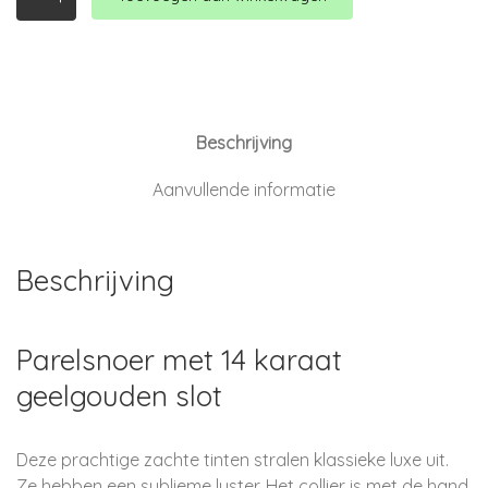
|
Collier
|
Roze
zoetwater
parels
aantal
Beschrijving
Aanvullende informatie
Beschrijving
Parelsnoer met 14 karaat
geelgouden slot
Deze prachtige zachte tinten stralen klassieke luxe uit.
Ze hebben een sublieme luster. Het collier is met de hand