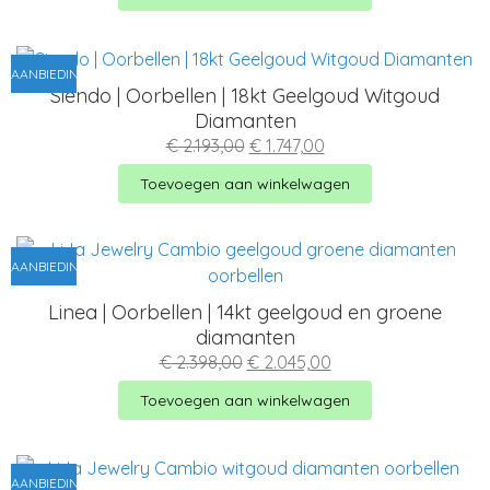
AANBIEDING!
Siendo | Oorbellen | 18kt Geelgoud Witgoud
Diamanten
Oorspronkelijke
Huidige
€
2.193,00
€
1.747,00
prijs
prijs
was:
is:
Toevoegen aan winkelwagen
€ 2.193,00.
€ 1.747,00.
AANBIEDING!
Linea | Oorbellen | 14kt geelgoud en groene
diamanten
Oorspronkelijke
Huidige
€
2.398,00
€
2.045,00
prijs
prijs
was:
is:
Toevoegen aan winkelwagen
€ 2.398,00.
€ 2.045,00.
AANBIEDING!