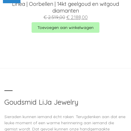
Linea | Oorbellen | 14kt geelgoud en witgoud
diamanten
Oorspronkelijke
Huidige
€
2.519,00
€
2.188,00
prijs
prijs
was:
is:
Toevoegen aan winkelwagen
€ 2.519,00.
€ 2.188,00.
Goudsmid LiJa Jewelry
Sieraden kunnen iemand écht raken. Terugdenken aan dat ene
leuke moment of een warme herinnering aan iemand die
gemist wordt. Dat gevoel kunnen onze handgemaakte