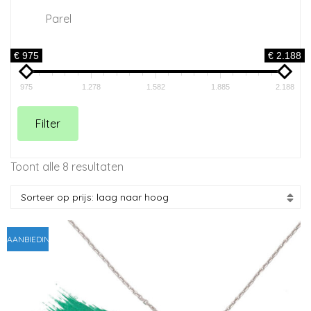
Parel
€ 975
€ 2.188
975
1.278
1.582
1.885
2.188
Filter
Gesorteerd
Toont alle 8 resultaten
op
prijs:
laag
naar
AANBIEDING!
hoog