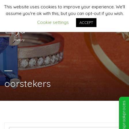
This website uses cookies to improve your experience. We'll
06-44958481 | info@lija-jewelry.nl
assume you're ok with this, but you can opt-out if you wish.
Cookie settings
ACCEPT
MENU
oorstekers
Afspraakproces