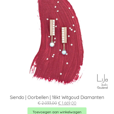
Siendo | Oorbellen | 18kt Witgoud Diamanten
Oorspronkelijke
Huidige
€
2.033,00
€
1.669,00
prijs
prijs
was:
is:
Toevoegen aan winkelwagen
€ 2.033,00.
€ 1.669,00.