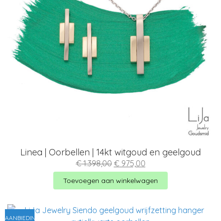
Linea | Oorbellen | 14kt witgoud en geelgoud
Oorspronkelijke
Huidige
€
1.398,00
€
975,00
prijs
prijs
was:
is:
Toevoegen aan winkelwagen
€ 1.398,00.
€ 975,00.
AANBIEDING!