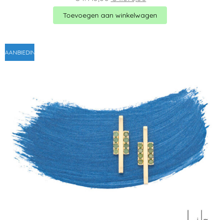
prijs
prijs
was:
is:
Toevoegen aan winkelwagen
€ 1.443,00.
€ 1.076,00.
AANBIEDING!