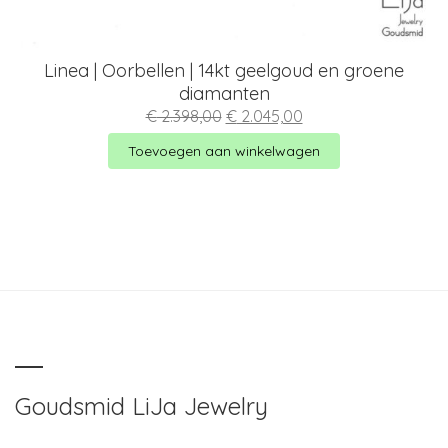
Linea | Oorbellen | 14kt geelgoud en groene
diamanten
Oorspronkelijke
Huidige
€
2.398,00
€
2.045,00
prijs
prijs
was:
is:
Toevoegen aan winkelwagen
€ 2.398,00.
€ 2.045,00.
Goudsmid LiJa Jewelry