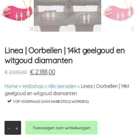
Linea | Oorbellen | 14kt geelgoud en
witgoud diamanten
Oorspronkelijke
Huidige
€
2.188,00
€
2.519,00
prijs
prijs
Home
»
Webshop
»
Alle sieraden
»
Linea | Oorbellen | 14kt
was:
is:
geelgoud en witgoud diamanten
€ 2.519,00.
€ 2.188,00.
1 OP VOORRAAD (KAN NABESTELD WORDEN)
Linea
Toevoegen aan winkelwagen
-
+
|