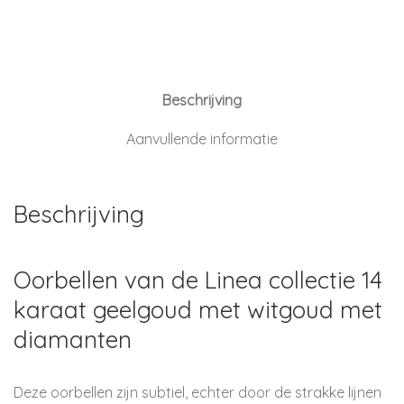
Oorbellen
|
14kt
geelgoud
en
witgoud
Beschrijving
diamanten
aantal
Aanvullende informatie
Beschrijving
Oorbellen van de Linea collectie 14
karaat geelgoud met witgoud met
diamanten
Deze oorbellen zijn subtiel, echter door de strakke lijnen