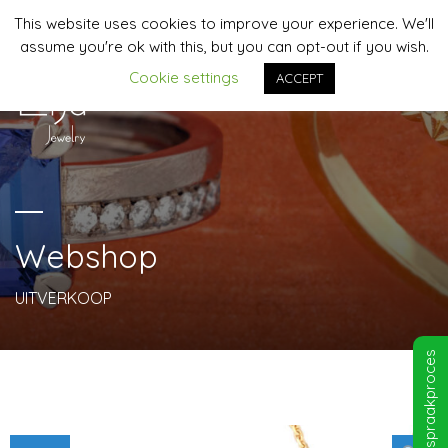
This website uses cookies to improve your experience. We'll
06-44958481 | info@lija-jewelry.nl
assume you're ok with this, but you can opt-out if you wish.
Cookie settings
ACCEPT
MENU
Webshop
UITVERKOOP
Afspraakproces